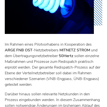
Im Rahmen eines Pilot­vor­ha­bens in Koope­ra­tion des
ARGE FNB OST
-Netz­be­trei­bers
MITNETZ STROM
und
dem Über­tra­gungs­netz­be­treiber
50Hertz
sollen einzelne
Maßnahmen und Prozesse zum Redispatch prak­tisch
erprobt werden. Der gesamte Redispatch-Prozess auf der
Ebene der Verteil­netz­be­treiber soll dabei im Rahmen
verschie­dener Szena­rien (VNB-Engpass, ÜNB-Engpass)
getestet werden.
Darüber hinaus sollen rele­vante Netz­kunden in den
Prozess einge­bunden werden. In diesem Zusam­men­hang
sollen notwen­dige Ände­rungen im bishe­rigen Ablauf des