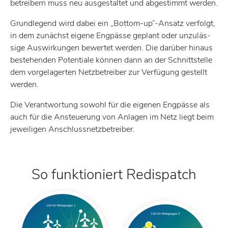
be­trei­bern muss neu ausge­staltet und abge­stimmt werden.
Grund­le­gend wird dabei ein „Bottom-up“-Ansatz verfolgt,
in dem zunächst eigene Engpässe geplant oder unzu­läs­
sige Auswir­kungen bewertet werden. Die darüber hinaus
bestehenden Poten­tiale können dann an der Schnitt­stelle
dem vorge­la­gerten Netz­be­treiber zur Verfü­gung gestellt
werden.
Die Verant­wor­tung sowohl für die eigenen Engpässe als
auch für die Ansteue­rung von Anlagen im Netz liegt beim
jewei­ligen Anschluss­netz­be­treiber.
So funk­tio­niert Redispatch