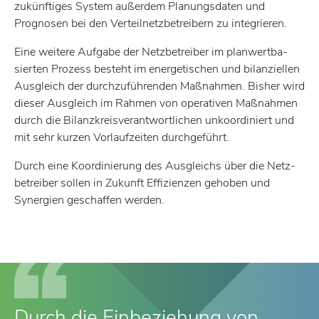
zukünf­tiges System außerdem Planungs­daten und
Prognosen bei den Verteil­netz­be­trei­bern zu inte­grieren.
Eine weitere Aufgabe der Netz­be­treiber im plan­wert­ba­
sierten Prozess besteht im ener­ge­ti­schen und bilan­zi­ellen
Ausgleich der durch­zu­füh­renden Maßnahmen. Bisher wird
dieser Ausgleich im Rahmen von opera­tiven Maßnahmen
durch die Bilanz­kreis­ver­ant­wort­li­chen unko­or­di­niert und
mit sehr kurzen Vorlauf­zeiten durch­ge­führt.
Durch eine Koor­di­nie­rung des Ausgleichs über die Netz­
be­treiber sollen in Zukunft Effi­zi­enzen gehoben und
Syner­gien geschaffen werden.
Durch die Einbeziehung von