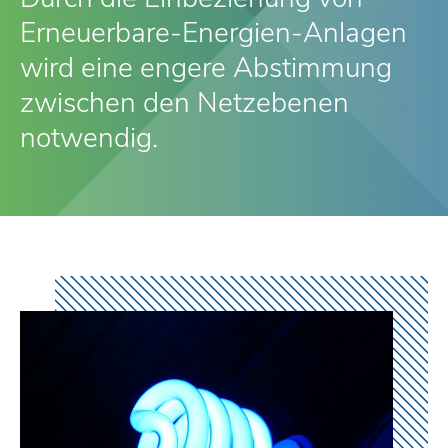
Erneuerbare-Energien-Anlagen
wird eine engere Abstimmung
zwischen den Netzebenen
notwendig.